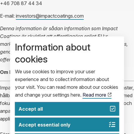
+46 708 87 44 34
E-mail:
investors@impactcoatings.com
Denna information är sådan information som Impact
Coatings är skyldigt att offentliggöra enligt EU:s
marknadsmissbruksförordning. Informationen lämnades,
Information about
genom ovanstående kontaktperson[er]s försorg, för
cookies
offentliggörande den 2023-02-21 17:33 CET.
We use cookies to improve your user
Om Impact Coatings
experience and to collect information about
your visit. You can read more about our cookies
Impact Coatings erbjuder kundfokuserade beläggningstjänster,
and change your settings here.
Read more
hållbar beläggningsteknik och flexibla beläggningssystem med
fokus på vätgaslösningar, autonoma säkerhetsfunktioner och
Accept all
anpassade beläggningslösningar för specialiserade
applikationer.
Accept essential only