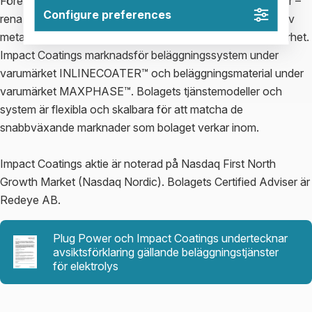
Företaget använder vakuumbaserade beläggningsmetoder –
Configure preferences
rena och hållbara processer för att applicera tunna lager av
metaller eller keramer som förbättrar prestanda och hållbarhet.
Impact Coatings marknadsför beläggningssystem under
varumärket INLINECOATER™ och beläggningsmaterial under
varumärket MAXPHASE™. Bolagets tjänstemodeller och
system är flexibla och skalbara för att matcha de
snabbväxande marknader som bolaget verkar inom.
Impact Coatings aktie är noterad på Nasdaq First North
Growth Market (Nasdaq Nordic). Bolagets Certified Adviser är
Redeye AB.
Plug Power och Impact Coatings undertecknar
avsiktsförklaring gällande beläggningstjänster
för elektrolys