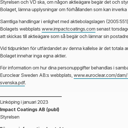
Styrelsen och VD ska, om någon aktieägare begär det och styre
Bolaget, lämna upplysningar om förhållanden som kan inverka
Samtliga handlingar i enlighet med aktiebolagslagen (2005:551)
Bolagets webbplats
www.impactcoatings.com
senast torsdag
att skickas till aktieägare som så begär och lämnar sin postadr
Vid tidpunkten för utfärdandet av denna kallelse är det totala a
Bolaget innehar inga egna aktier.
För information om hur dina personuppgifter behandlas i samb
Euroclear Sweden AB:s webbplats,
www.euroclear.com/dam/E
svenska.pdf
.
___________________________
Linköping i januari 2023
Impact Coatings AB (publ)
Styrelsen