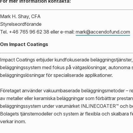
För mer information kontakta:
Mark H. Shay, CFA
Styrelseordförande
Tel. +46 765 96 62 38 eller e-mail:
mark@accendofund.com
Om Impact Coatings
Impact Coatings erbjuder kundfokuserade beläggningstjänster, 
beläggningssystem med fokus på vätgaslösningar, autonoma 
beläggningslösningar för specialiserade applikationer.
Företaget använder vakuumbaserade beläggningsmetoder – rena
av metaller eller keramiska beläggningar som förbättrar prest
beläggningssystem under varumärket INLINECOATER™ och b
Bolagets tjänstemodeller och system är flexibla och skalbar
verkar inom.