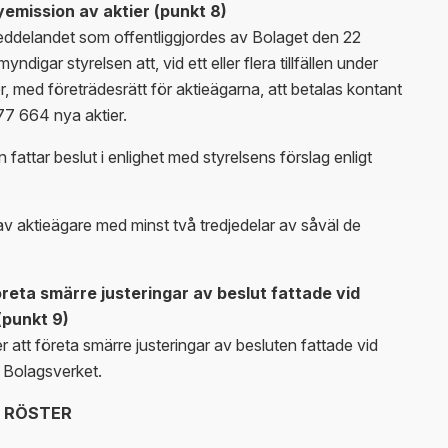
emission av aktier (punkt 8)
meddelandet som offentliggjordes av Bolaget den 22
gar styrelsen att, vid ett eller flera tillfällen under
r, med företrädesrätt för aktieägarna, att betalas kontant
77 664 nya aktier.
fattar beslut i enlighet med styrelsens förslag enligt
s av aktieägare med minst två tredjedelar av såväl de
öreta smärre justeringar av beslut fattade vid
(punkt 9)
 att företa smärre justeringar av besluten fattade vid
s Bolagsverket.
H RÖSTER