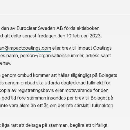
 i den av Euroclear Sweden AB förda aktieboken
kt att delta senast fredagen den 10 februari 2023.
an@impactcoatings.com
eller brev till Impact Coatings
es namn, person-/organisationsnummer, adress samt
nehav.
 genom ombud kommer att hållas tillgängligt på Bolagets
äds genom ombud ska utfärda dagtecknad fullmakt för
kopia av registreringsbevis eller motsvarande för den
i god tid före stämman insändas per brev till Bolaget på
e vara äldre än ett år, om det inte särskilt i fullmakten
 äga rätt att deltaga på stämman, begära att tillfälligt