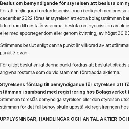
Beslut om bemyndigande för styrelsen att besluta om ny
För att möjliggöra företrädesemissionen i enlighet med press
december 2022 föreslår styrelsen att extra bolagsstämman bemyndi
tiden fram till nästa årsstämma, besluta om nyemission av aktie
eller med apportegendom eller genom kvittning, av högst 30 8
Stämmans beslut enligt denna punkt är villkorad av att stämman 
punkt 7 ovan.
För giltigt beslut enligt denna punkt fordras att beslutet biträd
angivna rösterna som de vid stämman företrädda aktierna.
Styrelsens förslag till bemyndigande för styrelsen att f
stämman i samband med registrering hos Bolagsverket 
Stämman föreslås bemyndiga styrelsen eller den styrelsen utser
stämman för det fall behov skulle uppstå vid registreringen ho
UPPLYSNINGAR, HANDLINGAR OCH ANTAL AKTIER OC