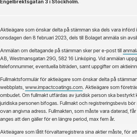
Engelbrektsgatan 3 i Stockholm.
Aktieägare som önskar delta på stämman ska dels vara införd
onsdagen den 8 februari 2023, dels till Bolaget anmäla sin avsi
Anmälan om deltagande på stämman sker per e-post till
anmal
AB, Westmansgatan 29G, 582 16 Linköping. Vid anmälan uppg
telefonnummer, eventuella biträden, samt uppgifter om aktiein
Fullmaktsformulär för aktieägare som önskar delta på stämman
webbplats,
www.impactcoatings.com
. Aktieägare som företr
ombudet. Om fullmakt utfärdas av juridisk person ska bestyrkt 
juridiska personen bifogas. Fullmakt och registreringsbevis bör 
ovan angivna adress. Fullmakten, som måste vara daterad, får int
anges att den gäller för en längre period, max fem år.
Aktieägare som låtit förvaltarregistrera sina aktier måste, för att