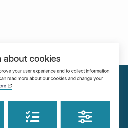
n about cookies
rove your user experience and to collect information
u can read more about our cookies and change your
ore
ADDRESS
SOCIALS
Cobolgatan 5
LinkedIn
SE-583 30 Linköping
YouTube
Sweden