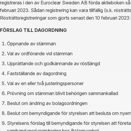
registreras i den av Euroclear Sweden AB förda aktieboken så a
februari 2023. Sådan registrering kan vara tillfällig (s.k. rösträt
Rösträttsregistreringar som gjorts senast den 10 februari 2023
FÖRSLAG TILL DAGORDNING
Öppnande av stämman
Val av ordförande vid stämman
Upprättande och godkännande av röstlängd
Fastställande av dagordning
Val av en eller två justeringspersoner
Prövning om stämman blivit behörigen sammankallad
Beslut om ändring av bolagsordningen
Beslut om bemyndigande för styrelsen att besluta om nyemi
Styrelsens förslag till bemyndigande för styrelsen att föret
samband med registrering hos Bolagsverket