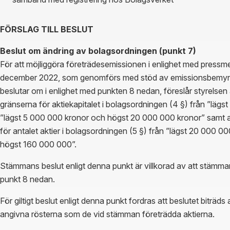
FÖRSLAG TILL BESLUT
Beslut om ändring av bolagsordningen (punkt 7)
För att möjliggöra företrädesemissionen i enlighet med press
december 2022, som genomförs med stöd av emissionsbemynd
beslutar om i enlighet med punkten 8 nedan, föreslår styrelsen
gränserna för aktiekapitalet i bolagsordningen (4 §) från ”lägs
”lägst 5 000 000 kronor och högst 20 000 000 kronor” samt a
för antalet aktier i bolagsordningen (5 §) från ”lägst 20 000 
högst 160 000 000”.
Stämmans beslut enligt denna punkt är villkorad av att stämman 
punkt 8 nedan.
För giltigt beslut enligt denna punkt fordras att beslutet biträd
angivna rösterna som de vid stämman företrädda aktierna.