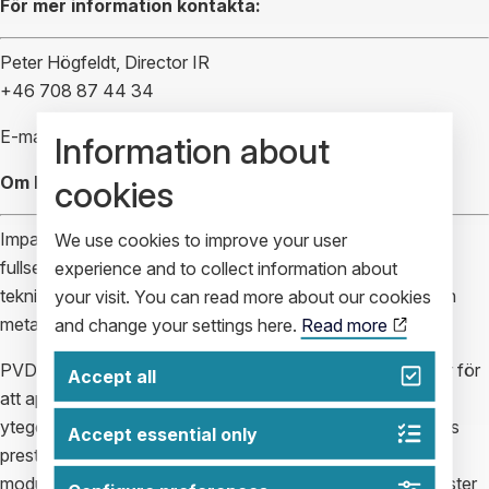
För mer information kontakta:
Peter Högfeldt, Director IR
+46 708 87 44 34
E-mail:
investors@impactcoatings.com
Information about
Om Impact Coatings
cookies
Impact Coatings är en global teknikledare och
We use cookies to improve your user
fullserviceleverantör av beläggningslösningar med PVD-
experience and to collect information about
teknik. Bolaget fokuserar på tillämpningar inom vätgas och
your visit. You can read more about our cookies
metallisering, båda inom viktiga tillväxtmarknader.
and change your settings here.
Read more
PVD står för
Physical Vapor Deposition
– rena processer för
Accept all
att applicera tunna lager av beläggningar som designar
ytegenskaper, förlänger livslängd och förbättrar produkters
Accept essential only
prestanda. Företagets erbjudande består av effektiva,
modulära och flexibla PVD-system, samt beläggningstjänster,