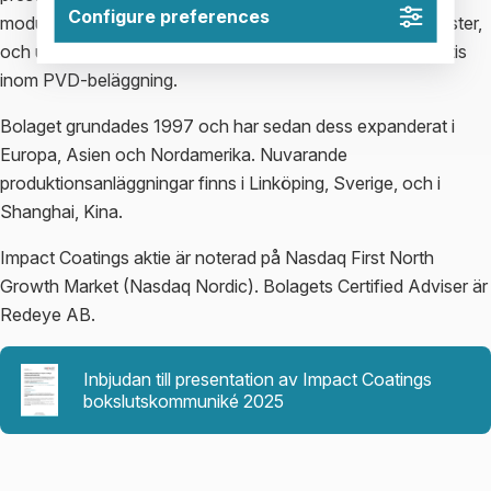
Configure preferences
modulära och flexibla PVD-system, samt beläggningstjänster,
och understöds av flera decenniers erfarenhet och expertis
inom PVD-beläggning.
Bolaget grundades 1997 och har sedan dess expanderat i
Europa, Asien och Nordamerika. Nuvarande
produktionsanläggningar finns i Linköping, Sverige, och i
Shanghai, Kina.
Impact Coatings aktie är noterad på Nasdaq First North
Growth Market (Nasdaq Nordic). Bolagets Certified Adviser är
Redeye AB.
Inbjudan till presentation av Impact Coatings
bokslutskommuniké 2025