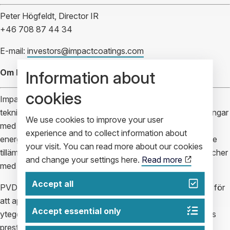
Peter Högfeldt, Director IR
+46 708 87 44 34
E-mail:
investors@impactcoatings.com
Om Impact Coatings
Information about
cookies
Impact Coatings (
www.impactcoatings.com
) är en global
teknikledare och fullserviceleverantör av beläggningslösningar
We use cookies to improve your user
med PVD-teknik. Bolaget är en möjliggörare inom
experience and to collect information about
energisektorn, för off-grid-lösningar och vätegasrelaterade
your visit. You can read more about our cookies
tillämpningar, samt inom fordonsindustrin och andra branscher
and change your settings here.
Read more
med växande PVD-tillämpningar.
Accept all
PVD står för
physical vapor deposition
– rena processer för
att applicera tunna lager av beläggningar som designar
Accept essential only
ytegenskaper, förlänger livslängd och förbättrar produkters
prestanda. Företagets erbjudande består av effektiva,