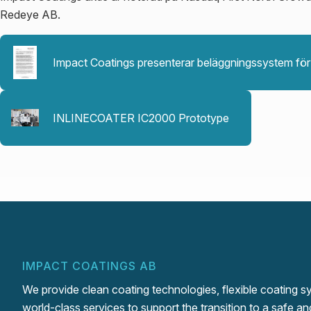
Redeye AB.
Impact Coatings presenterar beläggningssystem för 
INLINECOATER IC2000 Prototype
IMPACT COATINGS AB
We provide clean coating technologies, flexible coating 
world-class services to support the transition to a safe an