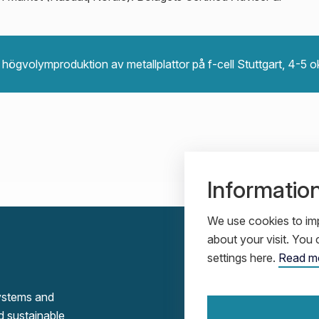
högvolymproduktion av metallplattor på f-cell Stuttgart, 4-5 o
Informatio
We use cookies to imp
about your visit. Yo
settings here.
Read m
systems and
d sustainable