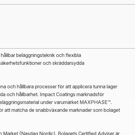
hållbar beläggningsteknik och flexibla
säkerhetsfunktioner och skräddarsydda
 och hållbara processer för att applicera tunna lager
anda och hållbarhet. Impact Coatings marknadsför
eläggningsmaterial under varumärket MAXPHASE™.
a för att matcha de snabbväxande marknader som bolaget
h Market (Nasdaq Nordic). Bolagets Certified Adviser är