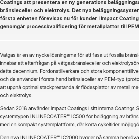
Coatings att presentera en ny generations beläggnings
bränsleceller och elektrolys. Det nya beläggningssy
första enheten förevisas nu för kunder i Impact Coating
genomgår processkvalificering för metallplattor till PEM
Vätgas är en av nyckellösningarna för att fasa ut fossila bränsl
innebär att efterfrågan på vätgasbränsleceller och elektrolysö
detta decennium. Fordonstillverkare och stora komponenttillve
och de använder i första hand bränsleceller av PEM-typ (prot
att uppnå optimal stackprestanda är flödesplattor av metall med
och elektrolys.
Sedan 2018 använder Impact Coatings i sitt interna Coatings Se
systemtypen INLINECOATER™ IC500 för beläggning av bränslec
med en kompakt systemplattform, där korta cykeltider möjliggö
Den nya INLINECOATER™ IC2000 bygger på samma beprövade s