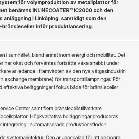
system för volymproduktion av metallplattor för
stemet benämns INLINECOATER™ IC2000 och den
s anläggning i Linköping, samtidigt som den
-bränsleceller inför produktlansering.
en i samhället, bland annat inom energi och mobilitet. Det
rer har ökat och förväntas fortsätta växa snabbt under
rkare är ledande i framväxten av den nya vätgasindustrin
on exchange membrane) för transporttillämpningar. För
 effektiva beläggningar i fokus både för bränsleceller
rvice Center samt flera bränslecellstillverkare
ellsplattor. Högkvalitativa beläggningar produceras
r integrering i automatiserade produktionsflöden.
ystemarkitektur. Den är uppskalad för att ge högre