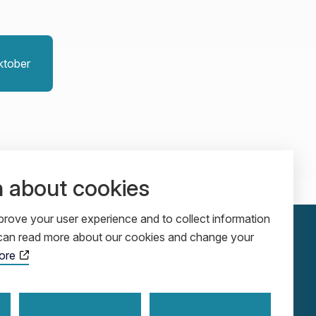
ktober
n about cookies
rove your user experience and to collect information
u can read more about our cookies and change your
ore
ADDRESS
SOCIALS
Cobolgatan 5
LinkedIn
SE-583 30 Linköping