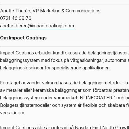
Anette Therén, VP Marketing & Communications
0721 46 09 76
anette.theren@impactcoatings.com
Om Impact Coatings
Impact Coatings erbjuder kundfokuserade beläggningstjänster, 
beläggningssystem med fokus på vätgaslösningar, autonoma 
beläggningslösningar för specialiserade applikationer.
Företaget använder vakuumbaserade beläggningsmetoder – rena
av metaller eller keramiska beläggningar som förbättrar prest
beläggningssystem under varumärket INLINECOATER™ och b
Bolagets tjänstemodeller och system är flexibla och skalbar
verkar inom.
Impact Coatings aktie är noterad på Nasdaq First North Growt