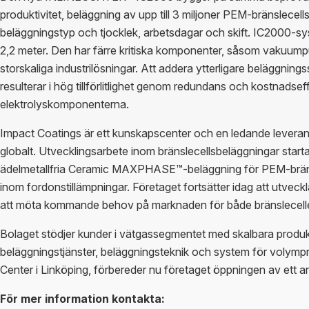
produktivitet, beläggning av upp till 3 miljoner PEM-bränslecell
beläggningstyp och tjocklek, arbetsdagar och skift. IC2000-sy
2,2 meter. Den har färre kritiska komponenter, såsom vakuump
storskaliga industrilösningar. Att addera ytterligare beläggnin
resulterar i hög tillförlitlighet genom redundans och kostnadseff
elektrolyskomponenterna.
Impact Coatings är ett kunskapscenter och en ledande leverantö
globalt. Utvecklingsarbete inom bränslecellsbeläggningar star
ädelmetallfria Ceramic MAXPHASE™-beläggning för PEM-bränsle
inom fordonstillämpningar. Företaget fortsätter idag att utvec
att möta kommande behov på marknaden för både bränsleceller
Bolaget stödjer kunder i vätgassegmentet med skalbara produktio
beläggningstjänster, beläggningsteknik och system för volympr
Center i Linköping, förbereder nu företaget öppningen av ett a
För mer information kontakta: