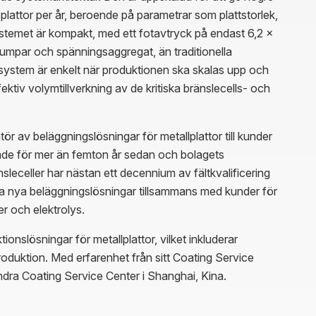
splattor per år, beroende på parametrar som plattstorlek,
stemet är kompakt, med ett fotavtryck på endast 6,2 x
umpar och spänningsaggregat, än traditionella
gssystem är enkelt när produktionen ska skalas upp och
ektiv volymtillverkning av de kritiska bränslecells- och
r av beläggningslösningar för metallplattor till kunder
tade för mer än femton år sedan och bolagets
celler har nästan ett decennium av fältkvalificering
kla nya beläggningslösningar tillsammans med kunder för
 och elektrolys.
nslösningar för metallplattor, vilket inkluderar
oduktion. Med erfarenhet från sitt Coating Service
ndra Coating Service Center i Shanghai, Kina.