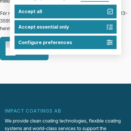
mellan de lokala energikällorna och elnätet.
Accept all
För mer information, kontakta Henrik Ljungcrantz på tel. 013-
359951 eller 070-6635580, alternativt
Accept essential only
henrik@impactcoatings.se
Configure preferences
Release
IMPACT COATINGS AB
We provide clean coating technologies, flexible coating
systems and world-class services to support the