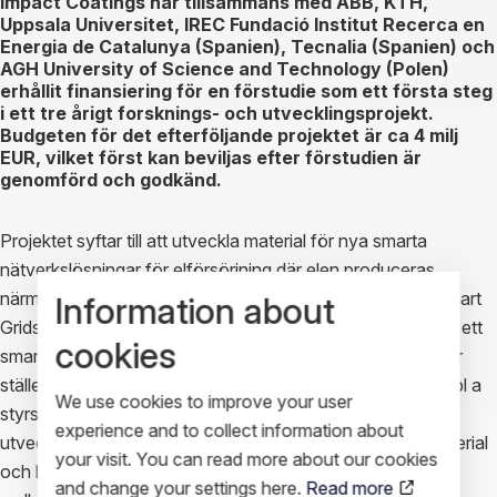
Impact Coatings har tillsammans med ABB, KTH,
Uppsala Universitet, IREC Fundació Institut Recerca en
Energia de Catalunya (Spanien), Tecnalia (Spanien) och
AGH University of Science and Technology (Polen)
erhållit finansiering för en förstudie som ett första steg
i ett tre årigt forsknings- och utvecklingsprojekt.
Budgeten för det efterföljande projektet är ca 4 milj
EUR, vilket först kan beviljas efter förstudien är
genomförd och godkänd.
Projektet syftar till att utveckla material för nya smarta
nätverkslösningar för elförsörjning där elen produceras
närmare användaren men ändå är anslutet till elnätet (“Smart
Information about
Grids”). Förnyelsebar energi som sol och vind behöver på ett
cookies
smart sätt integreras med det övriga nätverket. Det i sin tur
ställer nya krav på kraftöverföring och kraftreglering som bl a
We use cookies to improve your user
styrs av bytare och olika typer av switchar. Impact deltar i
experience and to collect information about
utvecklingsprojekt som ska ta fram nya bättre kontaktmaterial
your visit. You can read more about our cookies
och lämpliga beläggningar för att förbättra kraftöverföring
and change your settings here.
Read more