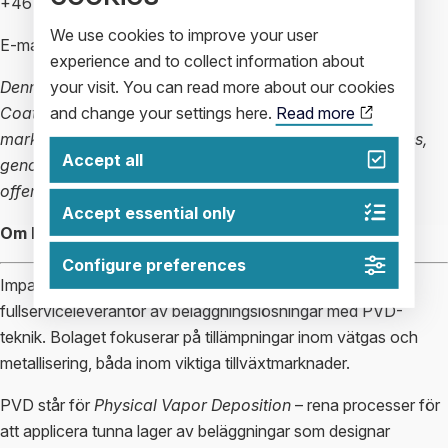
+46 708 87 44 34
We use cookies to improve your user
E-mail:
investors@impactcoatings.com
experience and to collect information about
your visit. You can read more about our cookies
Denna information är sådan information som Impact
and change your settings here.
Read more
Coatings är skyldigt att offentliggöra enligt EU:s
marknadsmissbruksförordning. Informationen lämnades,
Accept all
genom ovanstående kontaktperson[er]s försorg, för
offentliggörande den 2024-07-27 13:39 CEST.
Accept essential only
Om Impact Coatings
Configure preferences
Impact Coatings är en global teknikledare och
fullserviceleverantör av beläggningslösningar med PVD-
teknik. Bolaget fokuserar på tillämpningar inom vätgas och
metallisering, båda inom viktiga tillväxtmarknader.
PVD står för
Physical Vapor Deposition
– rena processer för
att applicera tunna lager av beläggningar som designar