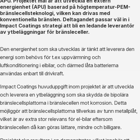
APU. Projektet mål är att utveckla en extern
energienhet (APU) baserad på högtemperatur-PEM-
bränslecellsteknologi, vilken kan drivas med
konventionella bränslen. Deltagandet passar väl in i
Impact Coatings strategi att bli en ledande leverantör
av ytbeläggningar för bränsleceller.
Den energienhet som ska utvecklas är tänkt att leverera den
energi som behövs för t.ex uppvärmning och
luftkonditionering i elbilar, och därmed låta batterierna
användas enbart till drivkraft.
Impact Coatings huvuduppgift inom projektet är att utveckla
och leverera en ytbeläggning som ska skydda de bipolära
bränslecellsplattorna i bränslecellen mot korrosion. Detta
möjliggör att bränslecellsplattorna tillverkas av tunn metallplåt,
vilket är av extra stor relevans för el-bilar eftersom
bränslecellen då kan göras lättare, mindre och billigare.