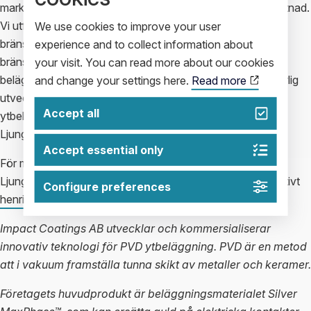
marknaden genom att erbjuda korrosionsskydd till låg kostnad.
Vi utför idag löpande ytbeläggning av bipolära
We use cookies to improve your user
bränslecellsplattor både till vätgas- och metanoldrivna
experience and to collect information about
bränsleceller. Genom att bredda vårt erbjudande till
your visit. You can read more about our cookies
beläggningar till HT-PEM och visa att vi bedriver kontinuerlig
and change your settings here.
Read more
utveckling förstärks vår position som marknadsledande
Accept all
ytbeläggare för bränslecellstillämpningar.” säger Henrik
Ljungcrantz, VD på Impact Coatings.
Accept essential only
För mer information, kontakta Impact Coatings VD Henrik
Ljungcrantz på tel 013 359951 eller 070 6635580 alternativt
Configure preferences
henrik@impactcoatings.se
Impact Coatings AB utvecklar och kommersialiserar
innovativ teknologi för PVD ytbeläggning. PVD är en metod
att i vakuum framställa tunna skikt av metaller och keramer.
Företagets huvudprodukt är beläggningsmaterialet Silver