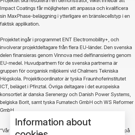
Projektet ska resultera i en demonstrator, vilket innebär att
Impact Coatings får möjligheten att anpassa och kvalificera
sin MaxPhase-beläggning i ytterligare en bränslecellstyp i en
faktisk applikation.
Projektet ingår i programmet ENT Electromobility+, och
involverar projektdeltagare från flera EU-länder. Den svenska
delen finansieras genom Vinnova med delfinansiering genom
EU-medel. Huvudpartnern för de svenska partnerna är
gruppen för oorganisk miljökemi vid Chalmers Tekniska
Högskola. Projektkoordinator är tyska Fraunhoferinstitutet
ICT, beläget i Pfinztal. Övriga deltagare i det europeiska
konsortiet är danska Serenergy och Danish Power Systems,
belgiska Borit, samt tyska Fumatech GmbH och WS Reformer
GmbH.
Information about
”Vår beläggning Ceramic MaxPhase tillgodoser ett behov på
cookies