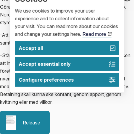
Göran Holmgren (omval), Torsten Rosell (omval), Lars Erik
We use cookies to improve your user
Nordell (omval) samt Allessandro Perrotta (omval) till
experience and to collect information about
styrelsens ledamöter.
your visit. You can read more about our cookies
and change your settings here.
Read more
-Att som revisor omvälja Kjell Hansson, Ernst&Young AB,
samt som revisorssuppleant omvälja Ernst&Young AB.
Accept all
-Stämman beslutade också enhälligt att bemyndiga styrelsen
att
intill nästa årsstämma, utan avvikelse från aktieägares
Accept essential only
företrädesrätt, vid ett eller flera tillfällen, fatta beslut om
nyemission om sammanlagt högst 2,5 miljoner Euro. Syftet
Configure preferences
med bemyndigandet är att säkerställa bolagets kapitalbehov.
Betalning skall kunna ske kontant, genom apport, genom
kvittning eller med villkor.
Release