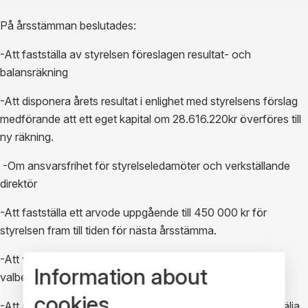
På årsstämman beslutades:
-Att fastställa av styrelsen föreslagen resultat- och
balansräkning
-Att disponera årets resultat i enlighet med styrelsens förslag
medförande att ett eget kapital om 28.616.220kr överföres till
ny räkning.
-Om ansvarsfrihet för styrelseledamöter och verkställande
direktör
-Att fastställa ett arvode uppgående till 450 000 kr för
styrelsen fram till tiden för nästa årsstämma.
-Att välja Bo Gustavsson och Torsten Rosell till
Information about
valberedningskommité intill nästa årsstämma.
cookies
-Att antalet ledamöter i styrelsen skall vara fyra samt att välja