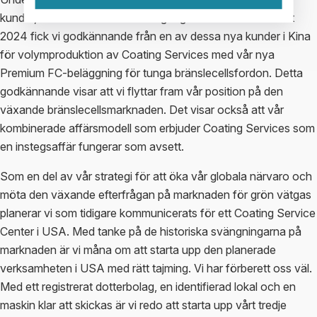
kunder, varav två i Kina. Efter utgången av första kvartalet
2024 fick vi godkännande från en av dessa nya kunder i Kina
för volymproduktion av Coating Services med vår nya
Premium FC-beläggning för tunga bränslecellsfordon. Detta
godkännande visar att vi flyttar fram vår position på den
växande bränslecellsmarknaden. Det visar också att vår
kombinerade affärsmodell som erbjuder Coating Services som
en instegsaffär fungerar som avsett.
Som en del av vår strategi för att öka vår globala närvaro och
möta den växande efterfrågan på marknaden för grön vätgas
planerar vi som tidigare kommunicerats för ett Coating Service
Center i USA. Med tanke på de historiska svängningarna på
marknaden är vi måna om att starta upp den planerade
verksamheten i USA med rätt tajming. Vi har förberett oss väl.
Med ett registrerat dotterbolag, en identifierad lokal och en
maskin klar att skickas är vi redo att starta upp vårt tredje