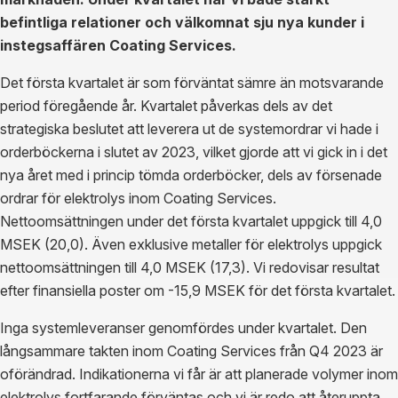
befintliga relationer och välkomnat sju nya kunder i
instegsaffären Coating Services.
Det första kvartalet är som förväntat sämre än motsvarande
period föregående år. Kvartalet påverkas dels av det
strategiska beslutet att leverera ut de systemordrar vi hade i
orderböckerna i slutet av 2023, vilket gjorde att vi gick in i det
nya året med i princip tömda orderböcker, dels av försenade
ordrar för elektrolys inom Coating Services.
Nettoomsättningen under det första kvartalet uppgick till 4,0
MSEK (20,0). Även exklusive metaller för elektrolys uppgick
nettoomsättningen till 4,0 MSEK (17,3). Vi redovisar resultat
efter finansiella poster om -15,9 MSEK för det första kvartalet.
Inga systemleveranser genomfördes under kvartalet. Den
långsammare takten inom Coating Services från Q4 2023 är
oförändrad. Indikationerna vi får är att planerade volymer inom
elektrolys fortfarande förväntas och vi är redo att återuppta