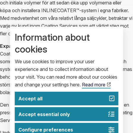
och initiala volymer för att sedan öka upp volymerna eller
köpa och installera INLINECOATER™-system i egna fabriker.
Med medvetenhet om våra relativt långa säljcykler, betraktar vi
varje ny kund inom Coating Services som ett viktigt steg mot
fler och långsiktiga affärer.
Information about
Expansion och ökad närvaro
cookies
Coating Service Center China har nu varit i full drift sedan i
We use cookies to improve your user
somras och är ett bra exempel på hur Coating Services och
experience and to collect information about
systemförsäljning kompletterar varandra och möter kundernas
your visit. You can read more about our cookies
behov av flexibilitet. Sett till omsättning är Kina vår enskilt
and change your settings here.
Read more
största geografiska marknad och stod för 27 procent av
bolagets totala omsättning under 2023.
Accept all
Den produktionslina för Waveland som kommunicerades i en
pressrelease den 14 november 2023 är nu installerad i Coating
Accept essential only
Service Center China och idrifttagning är i full gång.
Configure preferences
Under fjärde kvartalet 2023 lade vi till sex nya betalande