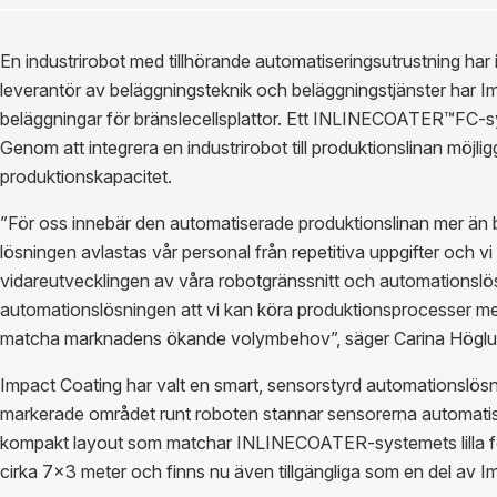
En industrirobot med tillhörande automatiseringsutrustning har 
leverantör av beläggningsteknik och beläggningstjänster har I
beläggningar för bränslecellsplattor. Ett INLINECOATER™FC-syst
Genom att integrera en industrirobot till produktionslinan möjl
produktionskapacitet.
”För oss innebär den automatiserade produktionslinan mer än b
lösningen avlastas vår personal från repetitiva uppgifter och vi
vidareutvecklingen av våra robotgränssnitt och automationslö
automationslösningen att vi kan köra produktionsprocesser me
matcha marknadens ökande volymbehov”, säger Carina Höglun
Impact Coating har valt en smart, sensorstyrd automationslösnin
markerade området runt roboten stannar sensorerna automatis
kompakt layout som matchar INLINECOATER-systemets lilla f
cirka 7×3 meter och finns nu även tillgängliga som en del av