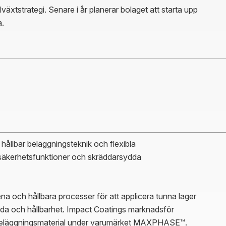
äxtstrategi. Senare i år planerar bolaget att starta upp
a.
hållbar beläggningsteknik och flexibla
säkerhetsfunktioner och skräddarsydda
 och hållbara processer för att applicera tunna lager
anda och hållbarhet. Impact Coatings marknadsför
eläggningsmaterial under varumärket MAXPHASE™.