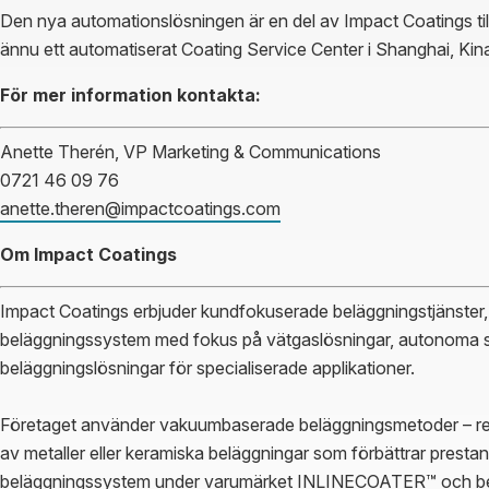
Den nya automationslösningen är en del av Impact Coatings tillv
ännu ett automatiserat Coating Service Center i Shanghai, Kin
För mer information kontakta:
Anette Therén, VP Marketing & Communications
0721 46 09 76
anette.theren@impactcoatings.com
Om Impact Coatings
Impact Coatings erbjuder kundfokuserade beläggningstjänster, 
beläggningssystem med fokus på vätgaslösningar, autonoma 
beläggningslösningar för specialiserade applikationer.
Företaget använder vakuumbaserade beläggningsmetoder – rena
av metaller eller keramiska beläggningar som förbättrar prest
beläggningssystem under varumärket INLINECOATER™ och b