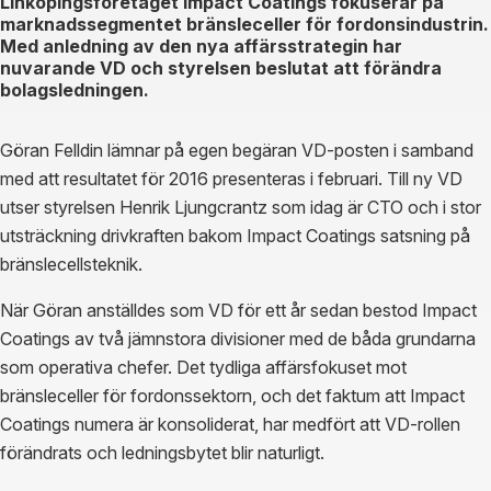
Linköpingsföretaget Impact Coatings fokuserar på
marknadssegmentet bränsleceller för fordonsindustrin.
Med anledning av den nya affärsstrategin har
nuvarande VD och styrelsen beslutat att förändra
bolagsledningen.
Göran Felldin lämnar på egen begäran VD-posten i samband
med att resultatet för 2016 presenteras i februari. Till ny VD
utser styrelsen Henrik Ljungcrantz som idag är CTO och i stor
utsträckning drivkraften bakom Impact Coatings satsning på
bränslecellsteknik.
När Göran anställdes som VD för ett år sedan bestod Impact
Coatings av två jämnstora divisioner med de båda grundarna
som operativa chefer. Det tydliga affärsfokuset mot
bränsleceller för fordonssektorn, och det faktum att Impact
Coatings numera är konsoliderat, har medfört att VD-rollen
förändrats och ledningsbytet blir naturligt.