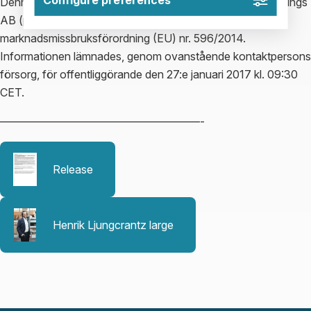
Denna information är sådan information som Impact Coatings
AB (publ) är skyldigt att offentliggöra enligt EU:s
marknadsmissbruksförordning (EU) nr. 596/2014.
Informationen lämnades, genom ovanstående kontaktpersons
försorg, för offentliggörande den 27:e januari 2017 kl. 09:30
CET.
——————————————————-
Release
Henrik Ljungcrantz large