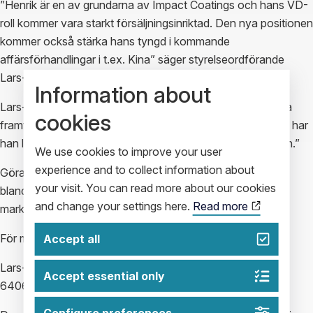
”Henrik är en av grundarna av Impact Coatings och hans VD-
roll kommer vara starkt försäljningsinriktad. Den nya positionen
kommer också stärka hans tyngd i kommande
affärsförhandlingar i t.ex. Kina” säger styrelseordförande
Lars-Erik Nordell.
Information about
Lars-Erik fortsätter, ”Göran har varit viktig för bolagets nya
cookies
framtoning. Förutom genomförande av omorganisationen har
han lagt grunden för bolagets framtida varumärkesposition.”
We use cookies to improve your user
experience and to collect information about
Göran Felldin kvarstår i bolaget under en övergångsperiod
your visit. You can read more about our cookies
bland annat för att slutföra arbetet med bolagets nya
and change your settings here.
Read more
marknadsstrategi.
För mer information kontakta:
Accept all
Lars-Erik Nordell, Styrelsens ordförande, Telefon: 0705-
Accept essential only
640655, E-mail: Lars-Erik.Nordell@Nordellpartner.se.
Configure preferences