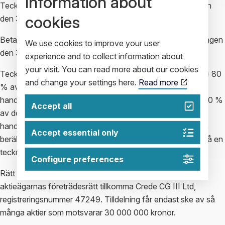
Information about
Teckning av nyemitterade aktier skall ske senast onsdagen
cookies
den 31 mars 2016.
Betalning skall erläggas kontant med pengar senast torsdagen
We use cookies to improve your user
den 31 mars 2016.
experience and to collect information about
your visit. You can read more about our cookies
Teckningskursen per aktie har bestämts till det lägsta av (i) 80
and change your settings here.
Read more
% av den volymviktade genomsnittskursen under fem
handelsdagar närmast före den 25 februari 2016 eller (ii) 80 %
Accept all
av den volymviktade genomsnittskursen under fem
handelsdagar närmast före den 23 mars 2016. Emissionen
Accept essential only
beräknas medföra en utspädning om ca 5,83 % baserat på en
teckningskurs om 16 kronor inklusive rabatt.
Configure preferences
Rätt att teckna nya aktier skall med avvikelse från
aktieägarnas företrädesrätt tillkomma Crede CG III Ltd,
registreringsnummer 47249. Tilldelning får endast ske av så
många aktier som motsvarar 30 000 000 kronor.