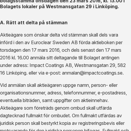
bolagsstämma onsdagen den 23 mars 2016, kl. 13.00 i
Bolagets lokaler på Westmansgatan 29 i Linköping.
A. Rätt att delta på stämman
Aktieägare som önskar delta vid stämman skall dels vara
införd i den av Euroclear Sweden AB förda aktieboken per
torsdagen den 17 mars 2016, och dels senast den 17 mars
2016 kl. 16.00 anmäla sitt deltagande till Bolaget antingen
under adress: Impact Coatings AB, Westmansgatan 29, 582
16 Linköping. eller via e-post: anmalan@impactcoatings.se.
Vid anmälan skall aktieägaren uppge namn, person- eller
organisationsnummer, adress, telefonnummer, e-postadress,
eventuella biträden, samt uppgifter om aktieinnehav.
Aktieägare som företräds genom ombud skall utfärda
dagtecknad fullmakt för ombudet. Om fullmakt utfärdas av
juridisk person skall bestyrkt kopia av registreringsbevis eller
motsvarande för den juridiska personen bifogas. Fullmakt och