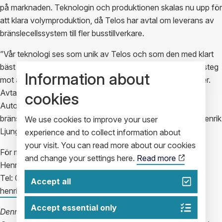
på marknaden. Teknologin och produktionen skalas nu upp för
att klara volymproduktion, då Telos har avtal om leverans av
bränslecellssystem till fler busstillverkare.
”Vår teknologi ses som unik av Telos och som den med klart
bäst prestanda. Att vi ingått detta samarbete är ett första steg
Information about
mot att vår beläggning används som standard världen över.
Avtalet lägger en grund för presumtiva affärer med Telos
cookies
Auto, men även fortsättningsvis med andra liknande
bränslecellstillverkare i Kina”, säger Impact Coatings VD Henrik
We use cookies to improve your user
Ljungcrantz.
experience and to collect information about
your visit. You can read more about our cookies
För mer information kontakta:
and change your settings here.
Read more
Henrik Ljungcrantz, VD
Tel: 070-663 55 80 eller e-mail:
Accept all
henrik.ljungcrantz@impactcoatings.se
Accept essential only
Denna information är sådan information som Impact