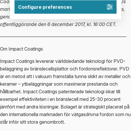
Coatings AB (publ) är skyldigt att offentliggöra enligt EUs
Configure preferences
marknadsmissbruksförordning. Informationen lämnades,
genom ovanstående kontaktpersoners försorg, för
offentliggörande den 6 december 2017, kl. 16:00 CET.
———————————————————————————
Om Impact Coatings
Impact Coatings levererar världsledande teknologi för PVD-
beläggning av bränslecellsplattor och fordonsreflektorer. PVD
är en metod att i vakuum framställa tunna skikt av metaller och
keramer – ytbeläggningar som maximerar prestanda och
hållbarhet. Impact Coatings patenterade teknologi ökar till
exempel effektiviteten i en bränslecell med 25-30 procent
jämfört med andra lösningar. Bolaget är strategiskt placerat på
den internationella marknaden för vätgasdrivna fordon som nu
står inför sitt stora genombrott.