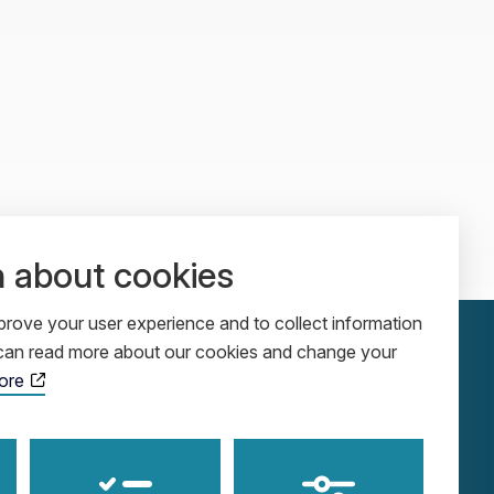
n about cookies
rove your user experience and to collect information
u can read more about our cookies and change your
ore
ADDRESS
SOCIALS
Cobolgatan 5
LinkedIn
SE-583 30 Linköping
YouTube