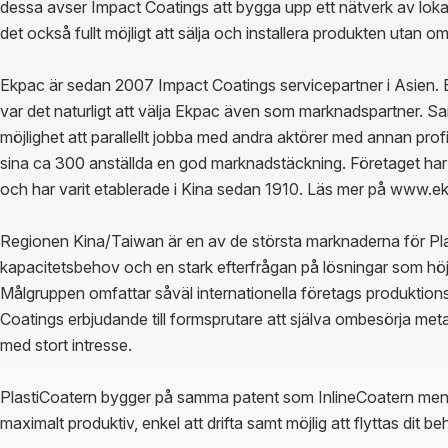
dessa avser Impact Coatings att bygga upp ett nätverk av loka
det också fullt möjligt att sälja och installera produkten utan
Ekpac är sedan 2007 Impact Coatings servicepartner i Asien. 
var det naturligt att välja Ekpac även som marknadspartner. Sa
möjlighet att parallellt jobba med andra aktörer med annan prof
sina ca 300 anställda en god marknadstäckning. Företaget har 
och har varit etablerade i Kina sedan 1910. Läs mer på www.e
Regionen Kina/Taiwan är en av de största marknaderna för Plas
kapacitetsbehov och en stark efterfrågan på lösningar som höje
Målgruppen omfattar såväl internationella företags produktions
Coatings erbjudande till formsprutare att själva ombesörja metall
med stort intresse.

PlastiCoatern bygger på samma patent som InlineCoatern men är 
maximalt produktiv, enkel att drifta samt möjlig att flyttas dit behov