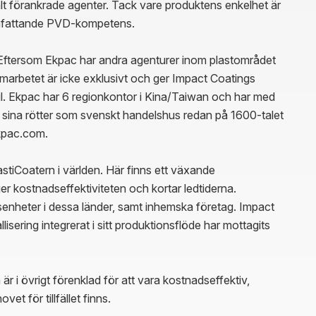
lt förankrade agenter. Tack vare produktens enkelhet är 
 omfattande PVD-kompetens.

Eftersom Ekpac har andra agenturer inom plastområdet 
marbetet är icke exklusivt och ger Impact Coatings 
il. Ekpac har 6 regionkontor i Kina/Taiwan och har med 
sina rötter som svenskt handelshus redan på 1600-talet 
kpac.com.

tiCoatern i världen. Här finns ett växande 
r kostnadseffektiviteten och kortar ledtiderna. 
enheter i dessa länder, samt inhemska företag. Impact 
isering integrerat i sitt produktionsflöde har mottagits 
i övrigt förenklad för att vara kostnadseffektiv, 
et för tillfället finns. 
