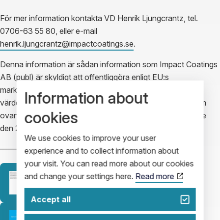
För mer information kontakta VD Henrik Ljungcrantz, tel.
0706-63 55 80, eller e-mail
henrik.ljungcrantz@impactcoatings.se
.
Denna information är sådan information som Impact Coatings
AB (publ) är skyldigt att offentliggöra enligt EU:s
marknadsmissbruksförordning och lagen om
Information about
värdepappersmarknaden. Informationen lämnades, genom
cookies
ovanstående kontaktpersons försorg, för offentliggörande
den 28 april 2017, kl. 15:30 CET.
We use cookies to improve your user
——————————————————
experience and to collect information about
your visit. You can read more about our cookies
and change your settings here.
Read more
Release
Accept all