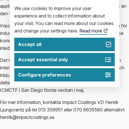
applicering av Silver MaxPhase är väsentligt miljövänligare än
We use cookies to improve your user
den våtkemiska metod som används vid plätering av guld.
experience and to collect information about
your visit. You can read more about our cookies
Impact Coatings erbjuder högeffektiva beläggningssystem för
and change your settings here.
Read more
industriell produktion av Silver MaxPhase. Silver MaxPhase
kommer även att erbjudas som legoytbehandlingstjänst,
Accept all
inledningsvis med produktion i Linköping.
Accept essential only
Det kompletta erbjudandet kommer att presenteras för den
internationella kontaktdonsindustrin via besonliga besök och
Configure preferences
inbjudningar till anläggningen i Linköping. Vidare planeras
deltagande på ett antal konferenser och utställningar, bl a
ICMCTF i San Diego första veckan i maj.
För mer information, kontakta Impact Coatings VD Henrik
Ljungcrantz på tel 013 359951 eller 070 6635580 alternativt
henrik@impactcoatings.se