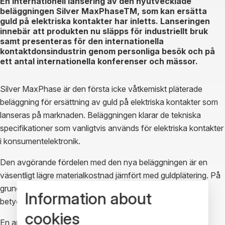
En internationell lansering av den nyutvecklade
beläggningen Silver MaxPhaseTM, som kan ersätta
guld på elektriska kontakter har inletts. Lanseringen
innebär att produkten nu släpps för industriellt bruk
samt presenteras för den internationella
kontaktdonsindustrin genom personliga besök och på
ett antal internationella konferenser och mässor.
Silver MaxPhase är den första icke våtkemiskt pläterade
beläggning för ersättning av guld på elektriska kontakter som
lanseras på marknaden. Beläggningen klarar de tekniska
specifikationer som vanligtvis används för elektriska kontakter
i konsumentelektronik.
Den avgörande fördelen med den nya beläggningen är en
väsentligt lägre materialkostnad jämfört med guldplätering. På
grund av det stigande guldpriset är detta av strategisk
Information about
betydelse för kontaktdonsindustrin.
cookies
En annan fördel är att den PVD-metod som används för