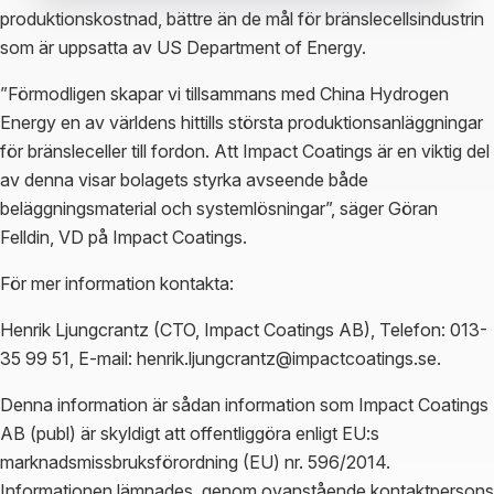
produktionskostnad, bättre än de mål för bränslecellsindustrin
som är uppsatta av US Department of Energy.
”Förmodligen skapar vi tillsammans med China Hydrogen
Energy en av världens hittills största produktionsanläggningar
för bränsleceller till fordon. Att Impact Coatings är en viktig del
av denna visar bolagets styrka avseende både
beläggningsmaterial och systemlösningar”, säger Göran
Felldin, VD på Impact Coatings.
För mer information kontakta:
Henrik Ljungcrantz (CTO, Impact Coatings AB), Telefon: 013-
35 99 51, E-mail: henrik.ljungcrantz@impactcoatings.se.
Denna information är sådan information som Impact Coatings
AB (publ) är skyldigt att offentliggöra enligt EU:s
marknadsmissbruksförordning (EU) nr. 596/2014.
Informationen lämnades, genom ovanstående kontaktpersons