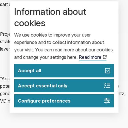
sätt designa dem för ett antal olika elektriska kontaktdon. 
Information about
cookies
Projektet utgör en viktig del i Impact Coatings långsiktiga 
We use cookies to improve your user
strategi att utveckla och försvara en särställning som 
experience and to collect information about
leverantör av PVD-beläggningar för elektriska kontakter.
your visit. You can read more about our cookies
and change your settings here.
Read more
Accept all
”Anslaget är ytterligare en stark bekräftelse på Maxfas 
Accept essential only
potential samt på att konsortiets tidigare utvecklingsarbete 
genomförts enligt förväntningarna” säger Henrik Ljungcrantz, 
Configure preferences
VD på Impact Coatings. 