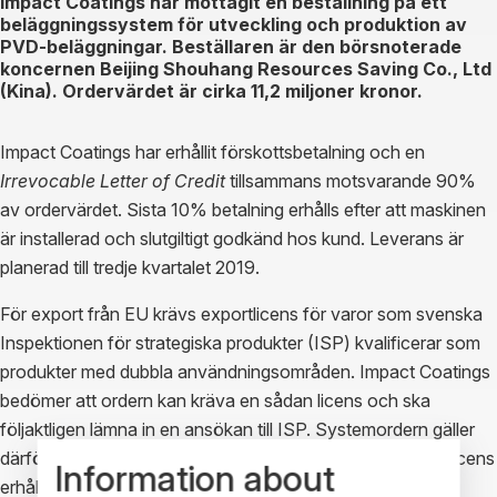
Impact Coatings har mottagit en beställning på ett
beläggningssystem för utveckling och produktion av
PVD-beläggningar. Beställaren är den börsnoterade
koncernen Beijing Shouhang Resources Saving Co., Ltd
(Kina). Ordervärdet är cirka 11,2 miljoner kronor.
Impact Coatings har erhållit förskottsbetalning och en
Irrevocable Letter of Credit
tillsammans motsvarande 90%
av ordervärdet. Sista 10% betalning erhålls efter att maskinen
är installerad och slutgiltigt godkänd hos kund. Leverans är
planerad till tredje kvartalet 2019.
För export från EU krävs exportlicens för varor som svenska
Inspektionen för strategiska produkter (ISP) kvalificerar som
produkter med dubbla användningsområden. Impact Coatings
bedömer att ordern kan kräva en sådan licens och ska
följaktligen lämna in en ansökan till ISP. Systemordern gäller
därför under förutsättning att eventuell erforderlig exportlicens
Information about
erhålles.