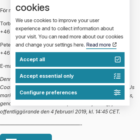
cookies
För mer information kontakta:
We use cookies to improve your user
Torbjörn Sandberg, VD
experience and to collect information about
+46 768 43 43 76
your visit. You can read more about our cookies
and change your settings here.
Read more
Peter Högfeldt, VP Marketing
+46 708 87 44 34
Accept all
E-mail:
investors@impactcoatings.se
Accept essential only
Denna information är sådan information som Impact
Coatings AB (publ) är skyldigt att offentliggöra enligt EUs
Configure preferences
marknadsmissbruksförordning. Informationen lämnades,
genom ovanstående kontaktpersoners försorg, för
offentliggörande den 4 februari 2019, kl. 14:45 CET.
————————————————-