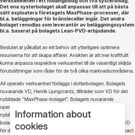
verksamheten i ett holdingbolag och två systerbolag.
Det ena systerbolaget skall anpassas till att på bästa
sätt exploatera företagets MaxPhase-processer, där
bl.a. beläggningar för bränsleceller ingår. Det andra
bolaget renodlas som leverantör av beläggningssystem
bl.a. baserat på bolagets Lean-PVD-erbjudande.
Beslutet är påkallat av ett behov att ytterligare optimera
resurserna för att skapa affärer. Avsikten är att mer kraftfullt
kunna anpassa respektive verksamhet till de väsentligt skiljda
förutsättningar som råder för de två olika marknadsområdena.
All operativ verksamhet förläggs i dotterbolagen. Bolagets
nuvarande VD, Henrik Ljungcrantz, tillträder som VD för det
nybildade ”MaxPhase-bolaget”. Bolagets nuvarande
operativa chef, Torsten Rosell, tillträder som VD för det
Information about
nybildade ”System-bolaget”. Beslutet medför också att
bolagets nuvarande CFO, Claes Pettersson tillträder som VD
cookies
för det blivande moderbolaget i koncernen, nuvarande Impact