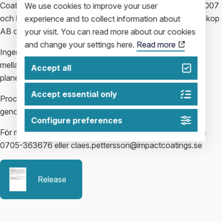
Coatings AB (publ). Claes har varit CFO i Bolaget sedan 2007
We use cookies to improve your user
och har en gedigen erfarenhet av ledarskap från bl a Alfaskop
experience and to collect information about
AB och Kreatel Communications AB.
your visit. You can read more about our cookies
and change your settings here.
Read more
Ingen förändring av personalstyrkan, annat än fördelning
mellan de två systerbolagen respektive moderbolaget, är
Accept all
planerad i samband med förändringen.
Accept essential only
Processen inleds omedelbart och beräknas vara fullt
genomförd efter årsskiftet 2014/2015.
Configure preferences
För mer information, kontakta Claes Pettersson på telefon
0705-363676 eller claes.pettersson@impactcoatings.se
Release