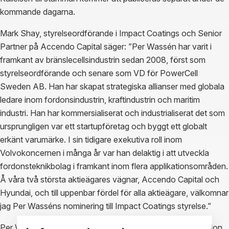
kommande dagarna.
Mark Shay, styrelseordförande i Impact Coatings och Senior
Partner på Accendo Capital säger: ”Per Wassén har varit i
framkant av bränslecellsindustrin sedan 2008, först som
styrelseordförande och senare som VD för PowerCell
Sweden AB. Han har skapat strategiska allianser med globala
ledare inom fordonsindustrin, kraftindustrin och maritim
industri. Han har kommersialiserat och industrialiserat det som
ursprungligen var ett startupföretag och byggt ett globalt
erkänt varumärke. I sin tidigare exekutiva roll inom
Volvokoncernen i många år var han delaktig i att utveckla
fordonsteknikbolag i framkant inom flera applikationsområden.
Å våra två största aktieägares vägnar, Accendo Capital och
Hyundai, och till uppenbar fördel för alla aktieägare, välkomnar
jag Per Wasséns nominering till Impact Coatings styrelse.”
Per Wassén säger: “Impact Coatings, med en ambitiös vision