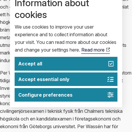
Information about
och ett långsiktigt åtagande från sina huvudägare, har samlat
cookies
ett hårt arbetande team som levererar innovativa och
högkvalitativa lösningar inom PVD-beläggning för
We use cookies to improve your user
bränsleceller och för ett brett utbud av dekorativa,
experience and to collect information about
metalliserings- och reflektortillämpningar. Jag vill gärna få
your visit. You can read more about our cookies
utmana och hjälpa styrelse och ledning att stärka företagets
and change your settings here.
Read more
marknadsnärvaro globalt och att accelerera den
industrialiseringsprocess som påbörjades 2018.”
Accept all
Per Wassén är född 1961 och är svensk medborgare. Förutom
Accept essential only
tidigare styrelseuppdrag i flera privata företag har han varit
Investment Director i Volvo Group Venture Capital,
Configure preferences
styrelseordförande i PowerCell Sweden AB, och VD och
koncernchef i PowerCell Sweden AB. Han har
civilingenjörsexamen i teknisk fysik från Chalmers tekniska
högskola och en kandidatexamen i företagsekonomi och
ekonomi från Göteborgs universitet. Per Wassén har för